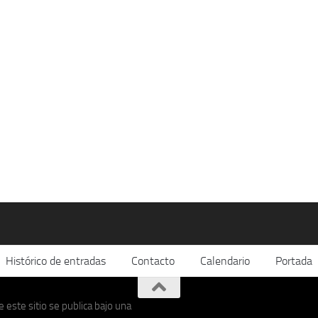
Histórico de entradas
Contacto
Calendario
Portada
 este sitio se publica bajo una