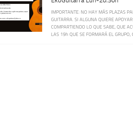
EkoGuitarra Lun-20.30h
IMPORTANTE: NO HAY MÁS PLAZAS PA
GUITARRA. SI ALGUNA QUIERE APOYAR
COMPARTIENDO LO QUE SABE, QUE AC
LAS 19h QUE SE FORMARÁ EL GRUPO, O