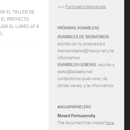
>>>
Formulario bienvenida
RA EL TALLER DE
 EL PROYECTO
UDA EL LUNES 4F A
PRÓXIMAS ASAMBLEAS
...
ASAMBLEA DE BIENVENIDA
:
escribe con tu propuesta a
bienvenidaeko@riseup.net y te
informamos.
ASAMBLEA GENERAL
: escribe a
eleko@eslaeko.net
contándonos quién eres, de
dónde vienes, y te informamos.
#AGUAPARAELEKO
Moved Permanently
The document has moved
here
.