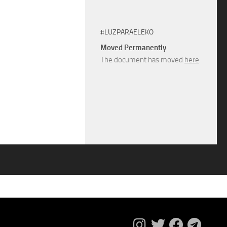
#LUZPARAELEKO
Moved Permanently
The document has moved
here
.