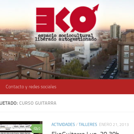
Contacto y redes sociales
QUETADO:
CURSO GUITARRA
ACTIVIDADES
/
TALLERES
ENERO 21, 2013
0