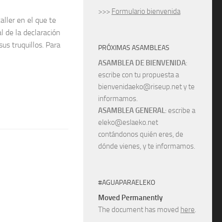
>>>
Formulario bienvenida
ller en el que te
l de la declaración
us truquillos. Para
PRÓXIMAS ASAMBLEAS
ASAMBLEA DE BIENVENIDA
:
escribe con tu propuesta a
bienvenidaeko@riseup.net y te
informamos.
ASAMBLEA GENERAL
: escribe a
eleko@eslaeko.net
contándonos quién eres, de
dónde vienes, y te informamos.
#AGUAPARAELEKO
Moved Permanently
The document has moved
here
.