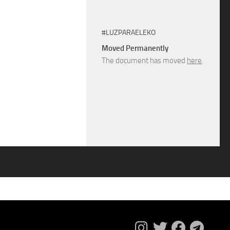
#LUZPARAELEKO
Moved Permanently
The document has moved
here
.