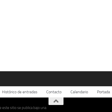
Histórico de entradas
Contacto
Calendario
Portada
 este sitio se publica bajo una