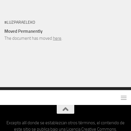
#LUZPARAELEKO
Moved Permanently
The document has moved
here
.
Excepto allí donde se establezcan otros términos, el contenido de
este sitio se publica bajo una Licencia Creative Commons.