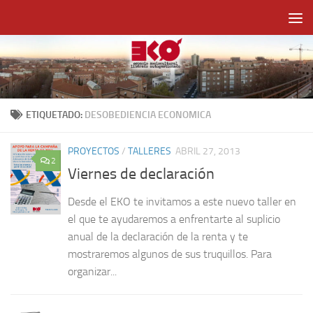
Saltar al contenido
ETIQUETADO:
DESOBEDIENCIA ECONOMICA
PROYECTOS
/
TALLERES
ABRIL 27, 2013
2
Viernes de declaración
Desde el EKO te invitamos a este nuevo taller en
el que te ayudaremos a enfrentarte al suplicio
anual de la declaración de la renta y te
mostraremos algunos de sus truquillos. Para
organizar...