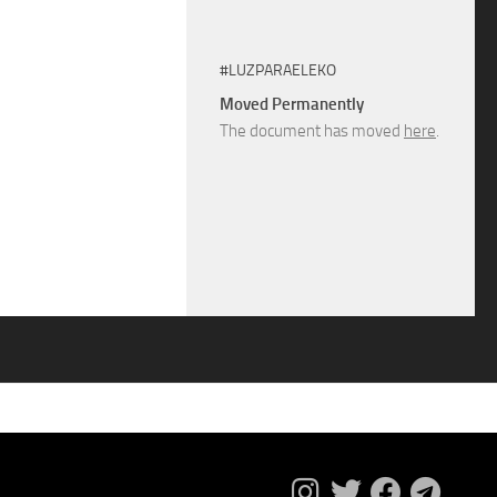
#LUZPARAELEKO
Moved Permanently
The document has moved
here
.