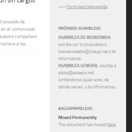
ón sin cargos
>>>
Formulario bienvenida
d acusado de
PRÓXIMAS ASAMBLEAS
 en el comunicado
 Nuestro compañero
ASAMBLEA DE BIENVENIDA
:
mañana a las...
escribe con tu propuesta a
bienvenidaeko@riseup.net y te
informamos.
ASAMBLEA GENERAL
: escribe a
eleko@eslaeko.net
contándonos quién eres, de
dónde vienes, y te informamos.
#AGUAPARAELEKO
Moved Permanently
The document has moved
here
.