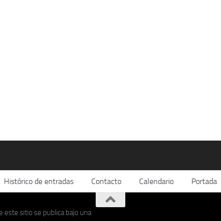
Histórico de entradas
Contacto
Calendario
Portada
 este sitio se publica bajo una