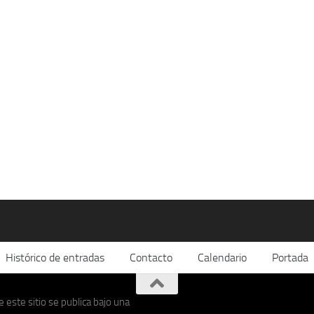
Histórico de entradas
Contacto
Calendario
Portada
 este sitio se publica bajo una