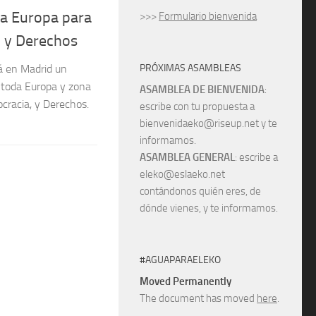
a Europa para
>>>
Formulario bienvenida
, y Derechos
PRÓXIMAS ASAMBLEAS
rá en Madrid un
 toda Europa y zona
ASAMBLEA DE BIENVENIDA
:
cracia, y Derechos.
escribe con tu propuesta a
bienvenidaeko@riseup.net y te
informamos.
ASAMBLEA GENERAL
: escribe a
eleko@eslaeko.net
contándonos quién eres, de
dónde vienes, y te informamos.
#AGUAPARAELEKO
Moved Permanently
The document has moved
here
.