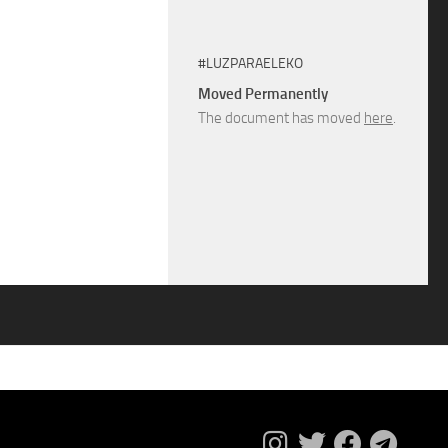
#LUZPARAELEKO
Moved Permanently
The document has moved
here
.