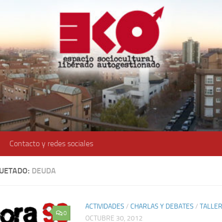
Contacto y redes sociales
QUETADO:
DEUDA
ACTIVIDADES
/
CHARLAS Y DEBATES
/
TALLE
0
OCTUBRE 30, 2012