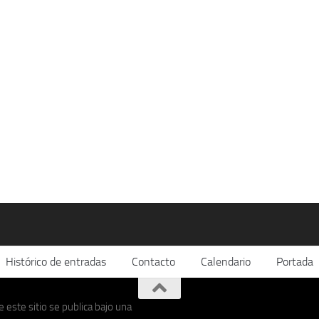
Histórico de entradas
Contacto
Calendario
Portada
 este sitio se publica bajo una