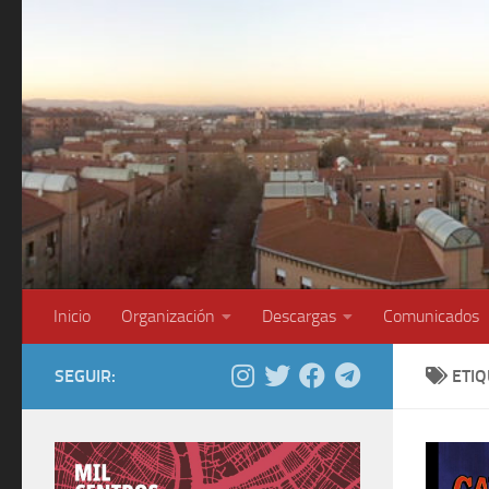
Saltar al contenido
Inicio
Organización
Descargas
Comunicados
SEGUIR:
ETI