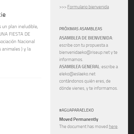
>>>
Formulario bienvenida
ie
un plan ineludible,
PRÓXIMAS ASAMBLEAS
¡¡¡UNA FIESTA DE
ASAMBLEA DE BIENVENIDA
:
ociación Nacional
escribe con tu propuesta a
s animales ) y la
bienvenidaeko@riseup.net y te
informamos.
ASAMBLEA GENERAL
: escribe a
eleko@eslaeko.net
contándonos quién eres, de
dónde vienes, y te informamos.
#AGUAPARAELEKO
Moved Permanently
The document has moved
here
.