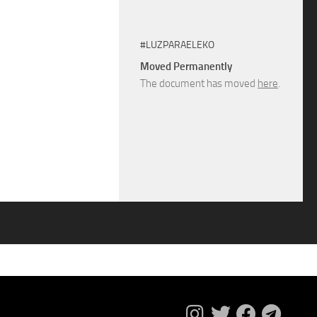
#LUZPARAELEKO
Moved Permanently
The document has moved
here
.