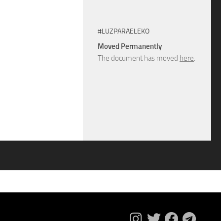
#LUZPARAELEKO
Moved Permanently
The document has moved
here
.