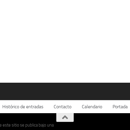
Histórico de entradas
Contacto
Calendario
Portada
 este sitio se publica bajo una