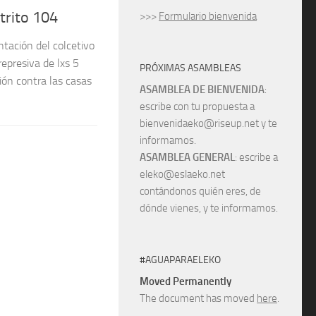
trito 104
>>>
Formulario bienvenida
tación del colcetivo
represiva de lxs 5
PRÓXIMAS ASAMBLEAS
ón contra las casas
ASAMBLEA DE BIENVENIDA
:
escribe con tu propuesta a
bienvenidaeko@riseup.net y te
informamos.
ASAMBLEA GENERAL
: escribe a
eleko@eslaeko.net
contándonos quién eres, de
dónde vienes, y te informamos.
#AGUAPARAELEKO
Moved Permanently
The document has moved
here
.