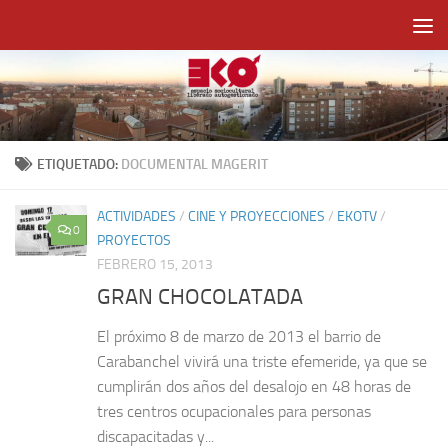
Saltar al contenido
ETIQUETADO:
DOCUMENTAL MAGERIT
ACTIVIDADES
/
CINE Y PROYECCIONES
/
EKOTV
/
0
PROYECTOS
FEBRERO 15, 2013
GRAN CHOCOLATADA
El próximo 8 de marzo de 2013 el barrio de
Carabanchel vivirá una triste efemeride, ya que se
cumplirán dos años del desalojo en 48 horas de
tres centros ocupacionales para personas
discapacitadas y...