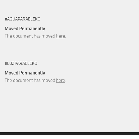
#AGUAPARAELEKO
Moved Permanently
The document has moved
here
.
#LUZPARAELEKO
Moved Permanently
The document has moved
here
.