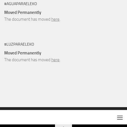
#AGUAPARAELEKO
Moved Permanently
The document has moved
here
.
#LUZPARAELEKO
Moved Permanently
The document has moved
here
.