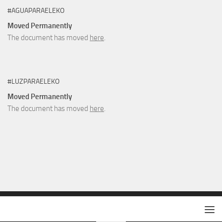
#AGUAPARAELEKO
Moved Permanently
The document has moved
here
.
#LUZPARAELEKO
Moved Permanently
The document has moved
here
.