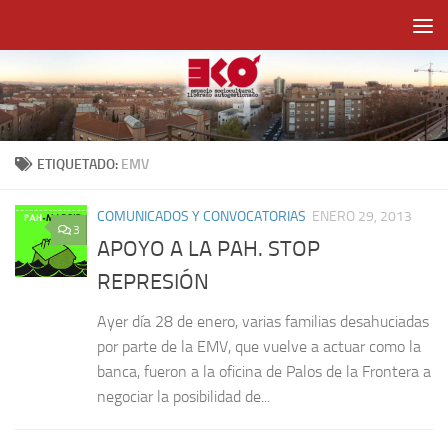
Saltar al contenido
ETIQUETADO:
EMV
COMUNICADOS Y CONVOCATORIAS
ENERO 29, 2013
3
APOYO A LA PAH. STOP
REPRESIÓN
Ayer día 28 de enero, varias familias desahuciadas
por parte de la EMV, que vuelve a actuar como la
banca, fueron a la oficina de Palos de la Frontera a
negociar la posibilidad de...