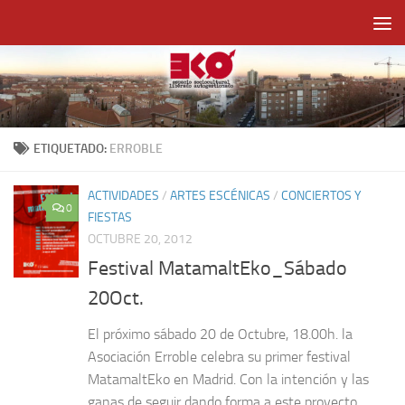
Saltar al contenido
ETIQUETADO:
ERROBLE
ACTIVIDADES
/
ARTES ESCÉNICAS
/
CONCIERTOS Y
0
FIESTAS
OCTUBRE 20, 2012
Festival MatamaltEko_Sábado
20Oct.
El próximo sábado 20 de Octubre, 18.00h. la
Asociación Erroble celebra su primer festival
MatamaltEko en Madrid. Con la intención y las
ganas de seguir dando forma a este proyecto