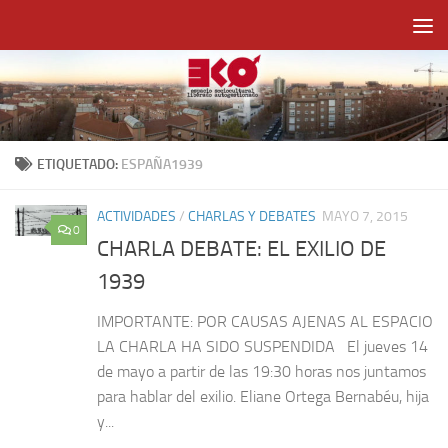
Saltar al contenido
ETIQUETADO:
ESPAÑA1939
ACTIVIDADES
/
CHARLAS Y DEBATES
MAYO 7, 2015
0
CHARLA DEBATE: EL EXILIO DE
1939
IMPORTANTE: POR CAUSAS AJENAS AL ESPACIO
LA CHARLA HA SIDO SUSPENDIDA El jueves 14
de mayo a partir de las 19:30 horas nos juntamos
para hablar del exilio. Eliane Ortega Bernabéu, hija
y...