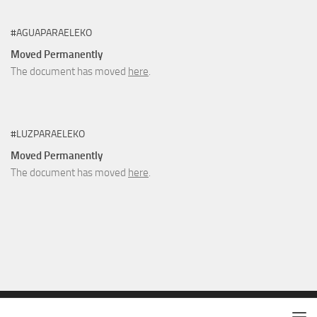
#AGUAPARAELEKO
Moved Permanently
The document has moved
here
.
#LUZPARAELEKO
Moved Permanently
The document has moved
here
.