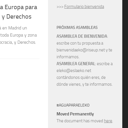
a Europa para
>>>
Formulario bienvenida
, y Derechos
PRÓXIMAS ASAMBLEAS
rá en Madrid un
 toda Europa y zona
ASAMBLEA DE BIENVENIDA
:
cracia, y Derechos.
escribe con tu propuesta a
bienvenidaeko@riseup.net y te
informamos.
ASAMBLEA GENERAL
: escribe a
eleko@eslaeko.net
contándonos quién eres, de
dónde vienes, y te informamos.
#AGUAPARAELEKO
Moved Permanently
The document has moved
here
.