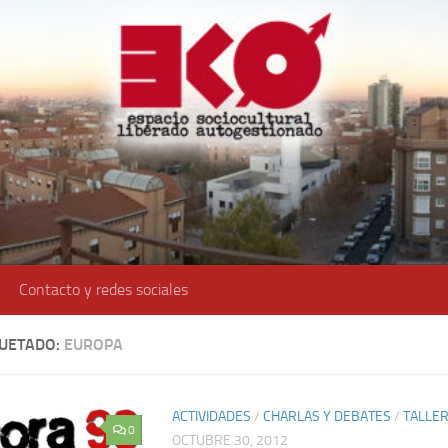
Contacto y redes sociales
QUETADO:
EUROPA
ACTIVIDADES
/
CHARLAS Y DEBATES
/
TALLE
0
OCTUBRE 30, 2012