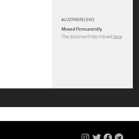
#LUZPARAELEKO
Moved Permanently
The document has moved
here
.