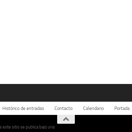
Histórico de entradas
Contacto
Calendario
Portada
 este sitio se publica bajo una