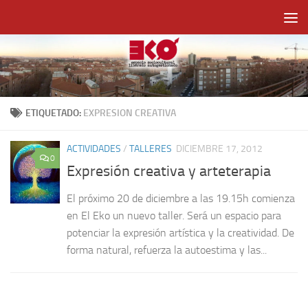
Saltar al contenido
ETIQUETADO:
EXPRESION CREATIVA
ACTIVIDADES
/
TALLERES
DICIEMBRE 17, 2012
0
Expresión creativa y arteterapia
El próximo 20 de diciembre a las 19.15h comienza
en El Eko un nuevo taller. Será un espacio para
potenciar la expresión artística y la creatividad. De
forma natural, refuerza la autoestima y las...