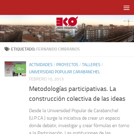
Saltar al contenido
ETIQUETADO:
FERNANDO CMBRANOS
ACTIVIDADES
/
PROYECTOS
/
TALLERES
/
4
UNIVERSIDAD POPULAR CARABANCHEL
FEBRERO 10, 2013
Metodologías participativas. La
construcción colectiva de las ideas
Desde la Universidad Popular de Carabanchel
(U.P.CA.) surge la iniciativa de crear un espacio
donde debatir, investigar y crear fórmulas en torno
a la Participación. Las instituciones de las