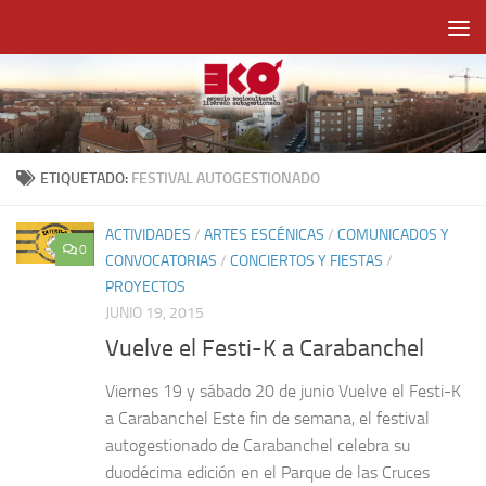
Saltar al contenido
ETIQUETADO:
FESTIVAL AUTOGESTIONADO
ACTIVIDADES
/
ARTES ESCÉNICAS
/
COMUNICADOS Y
0
CONVOCATORIAS
/
CONCIERTOS Y FIESTAS
/
PROYECTOS
JUNIO 19, 2015
Vuelve el Festi-K a Carabanchel
Viernes 19 y sábado 20 de junio Vuelve el Festi-K
a Carabanchel Este fin de semana, el festival
autogestionado de Carabanchel celebra su
duodécima edición en el Parque de las Cruces