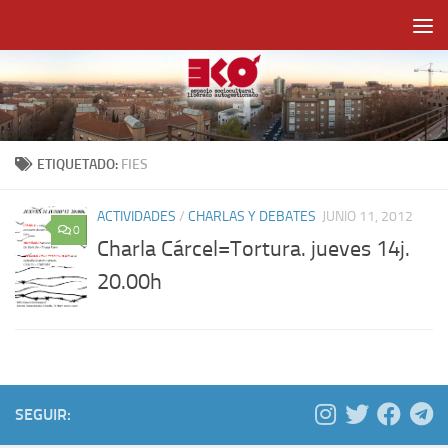
Saltar al contenido
ETIQUETADO:
FIES
ACTIVIDADES
/
CHARLAS Y DEBATES
JUNIO 11, 2012
0
Charla Cárcel=Tortura. jueves 14j.
20.00h
SEGUIR: