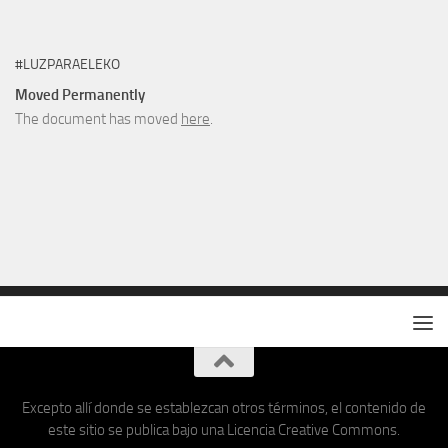
#LUZPARAELEKO
Moved Permanently
The document has moved
here
.
Excepto allí donde se establezcan otros términos, el contenido de
este sitio se publica bajo una Licencia Creative Commons.