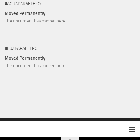
#AGUAPARAELEKO
Moved Permanently
The document has moved
here
.
#LUZPARAELEKO
Moved Permanently
The document has moved
here
.