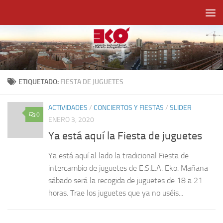
Saltar al contenido
ETIQUETADO:
FIESTA DE JUGUETES
ACTIVIDADES
/
CONCIERTOS Y FIESTAS
/
SLIDER
0
ENERO 3, 2020
Ya está aquí la Fiesta de juguetes
Ya está aquí al lado la tradicional Fiesta de
intercambio de juguetes de E.S.L.A. Eko. Mañana
sábado será la recogida de juguetes de 18 a 21
horas. Trae los juguetes que ya no uséis...