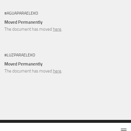
#AGUAPARAELEKO
Moved Permanently
The document has moved
here
.
#LUZPARAELEKO
Moved Permanently
The document has moved
here
.