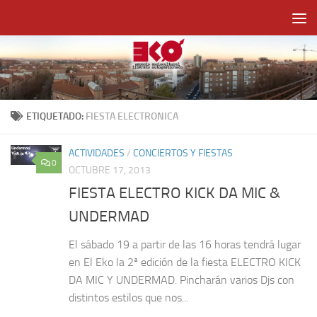
Saltar al contenido
ETIQUETADO:
FIESTA ELECTRONICA
ACTIVIDADES
/
CONCIERTOS Y FIESTAS
0
OCTUBRE 17, 2013
FIESTA ELECTRO KICK DA MIC &
UNDERMAD
El sábado 19 a partir de las 16 horas tendrá lugar
en El Eko la 2ª edición de la fiesta ELECTRO KICK
DA MIC Y UNDERMAD. Pincharán varios Djs con
distintos estilos que nos...