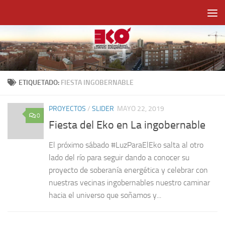
Saltar al contenido
ETIQUETADO:
FIESTA INGOBERNABLE
PROYECTOS
/
SLIDER
MAYO 22, 2019
0
Fiesta del Eko en La ingobernable
El próximo sábado #LuzParaElEko salta al otro
lado del río para seguir dando a conocer su
proyecto de soberanía energética y celebrar con
nuestras vecinas ingobernables nuestro caminar
hacia el universo que soñamos y...