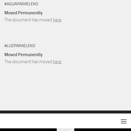
#AGUAPARAELEKO
Moved Permanently
The document has moved
here
.
#LUZPARAELEKO
Moved Permanently
The document has moved
here
.