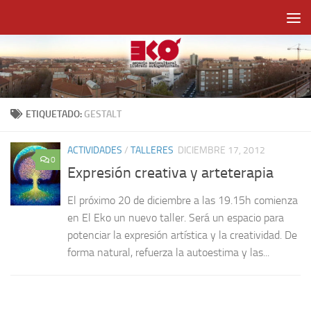
Saltar al contenido
ETIQUETADO:
GESTALT
ACTIVIDADES
/
TALLERES
DICIEMBRE 17, 2012
0
Expresión creativa y arteterapia
El próximo 20 de diciembre a las 19.15h comienza
en El Eko un nuevo taller. Será un espacio para
potenciar la expresión artística y la creatividad. De
forma natural, refuerza la autoestima y las...