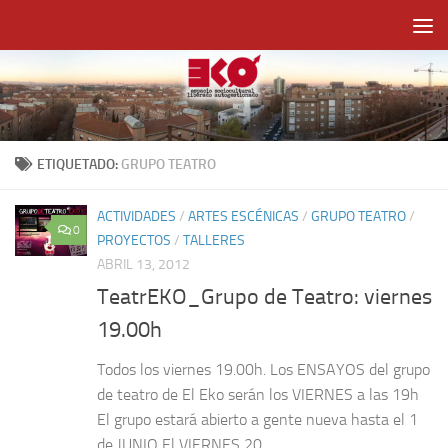
Saltar al contenido
ETIQUETADO:
GRUPO TEATRO
ACTIVIDADES
/
ARTES ESCÉNICAS
/
GRUPO TEATRO
/
0
PROYECTOS
/
TALLERES
ABRIL 13, 2012
TeatrEKO_Grupo de Teatro: viernes
19.00h
Todos los viernes 19.00h. Los ENSAYOS del grupo
de teatro de El Eko serán los VIERNES a las 19h
El grupo estará abierto a gente nueva hasta el 1
de JUNIO El VIERNES 20...