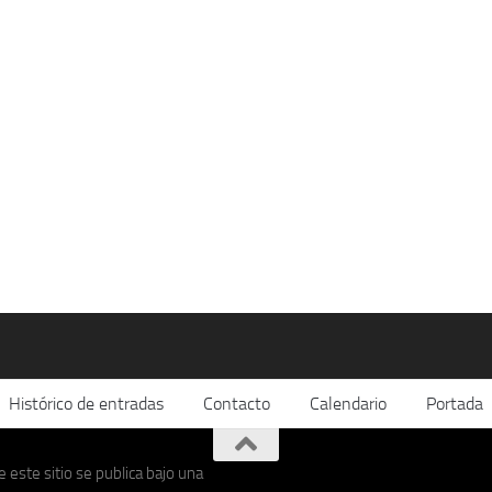
Histórico de entradas
Contacto
Calendario
Portada
 este sitio se publica bajo una