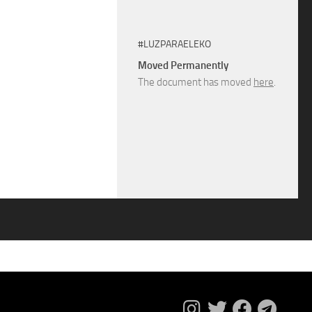
#LUZPARAELEKO
Moved Permanently
The document has moved
here
.