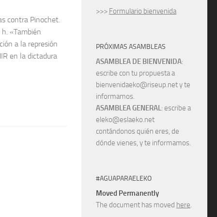
>>>
Formulario bienvenida
as contra Pinochet.
0 h. «También
ión a la represión
PRÓXIMAS ASAMBLEAS
IR en la dictadura
ASAMBLEA DE BIENVENIDA
:
escribe con tu propuesta a
bienvenidaeko@riseup.net y te
informamos.
ASAMBLEA GENERAL
: escribe a
eleko@eslaeko.net
contándonos quién eres, de
dónde vienes, y te informamos.
#AGUAPARAELEKO
Moved Permanently
The document has moved
here
.