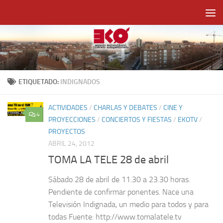
Saltar al contenido
ETIQUETADO:
INDIGNADOS
ACTIVIDADES
/
CHARLAS Y DEBATES
/
CINE Y
4
PROYECCIONES
/
CONCIERTOS Y FIESTAS
/
EKOTV
/
PROYECTOS
ABRIL 24, 2012
TOMA LA TELE 28 de abril
Sábado 28 de abril de 11.30 a 23.30 horas.
Pendiente de confirmar ponentes. Nace una
Televisión Indignada, un medio para todos y para
todas Fuente: http://www.tomalatele.tv