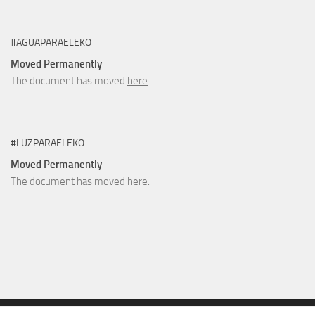
#AGUAPARAELEKO
Moved Permanently
The document has moved
here
.
#LUZPARAELEKO
Moved Permanently
The document has moved
here
.