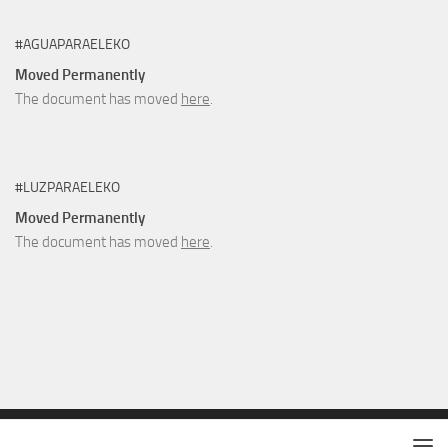
#AGUAPARAELEKO
Moved Permanently
The document has moved
here
.
#LUZPARAELEKO
Moved Permanently
The document has moved
here
.