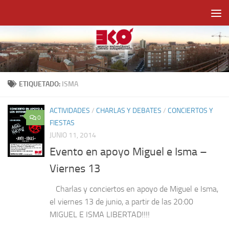
Saltar al contenido
ETIQUETADO:
ISMA
ACTIVIDADES
/
CHARLAS Y DEBATES
/
CONCIERTOS Y
0
FIESTAS
JUNIO 11, 2014
Evento en apoyo Miguel e Isma –
Viernes 13
Charlas y conciertos en apoyo de Miguel e Isma,
el viernes 13 de junio, a partir de las 20:00
MIGUEL E ISMA LIBERTAD!!!!