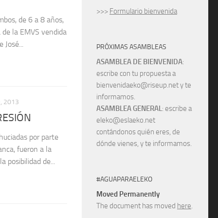
>>>
Formulario bienvenida
mbos, de 6 a 8 años,
a de la EMVS vendida
 José...
PRÓXIMAS ASAMBLEAS
ASAMBLEA DE BIENVENIDA
:
escribe con tu propuesta a
bienvenidaeko@riseup.net y te
informamos.
, 2013
ASAMBLEA GENERAL
: escribe a
RESIÓN
eleko@eslaeko.net
contándonos quién eres, de
ahuciadas por parte
dónde vienes, y te informamos.
nca, fueron a la
a posibilidad de...
#AGUAPARAELEKO
Moved Permanently
The document has moved
here
.