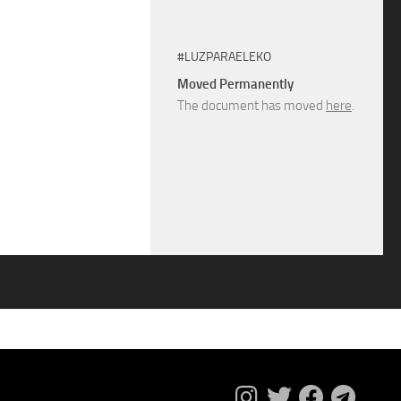
#LUZPARAELEKO
Moved Permanently
The document has moved
here
.