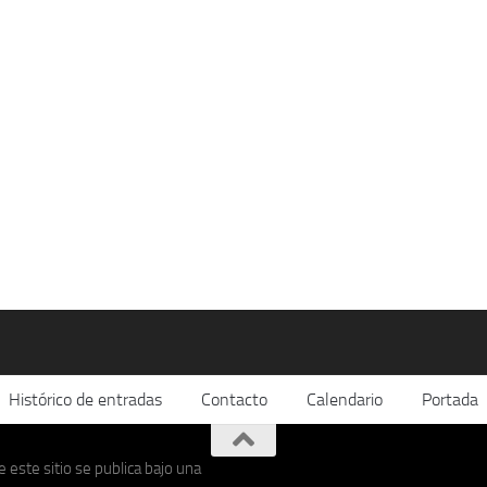
Histórico de entradas
Contacto
Calendario
Portada
 este sitio se publica bajo una