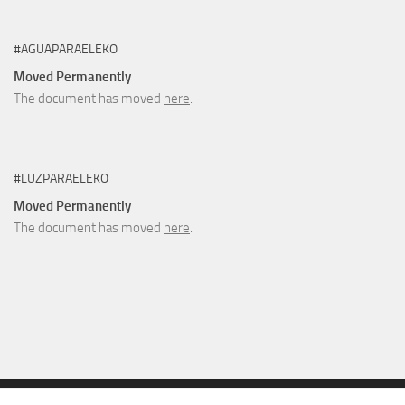
#AGUAPARAELEKO
Moved Permanently
The document has moved
here
.
#LUZPARAELEKO
Moved Permanently
The document has moved
here
.