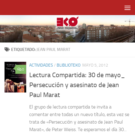
Saltar al contenido
ETIQUETADO:
JEAN PAUL MARAT
ACTIVIDADES
/
BLIBLIOTEKO
MAYO 5, 2012
0
Lectura Compartida: 30 de mayo_
Persecución y asesinato de Jean
Paul Marat
El grupo de lectura compartida te invita a
comentar entre todas un nuevo título, esta vez se
trata de «Persecución y asesinato de Jean Paul
Marat», de Peter Weiss. Te esperamos el día 30...