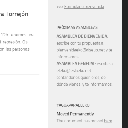
>>>
Formulario bienvenida
va Torrejón
PRÓXIMAS ASAMBLEAS
as 12h tenemos una
ASAMBLEA DE BIENVENIDA
:
i-represión. Os
escribe con tu propuesta a
 con las personas
bienvenidaeko@riseup.net y te
informamos.
ASAMBLEA GENERAL
: escribe a
eleko@eslaeko.net
contándonos quién eres, de
dónde vienes, y te informamos.
#AGUAPARAELEKO
Moved Permanently
The document has moved
here
.