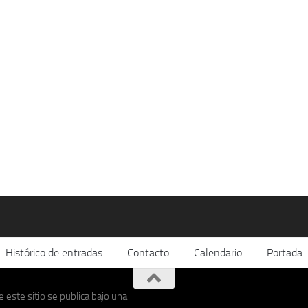
Histórico de entradas
Contacto
Calendario
Portada
 este sitio se publica bajo una