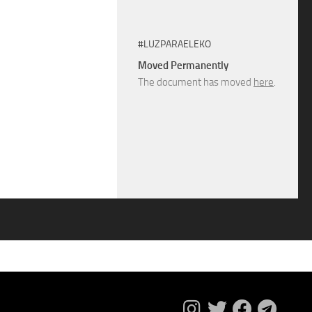
#LUZPARAELEKO
Moved Permanently
The document has moved
here
.