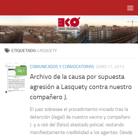
Saltar al contenido
ETIQUETADO:
LASQUETY
COMUNICADOS Y CONVOCATORIAS
JUNIO 17, 2013
1
Archivo de la causa por supuesta
agresión a Lasquety contra nuestro
compañero J.
El juez sobresee el procedimiento iniciado tras la
detención (ilegal) de nuestro vecino y compañero
J. y a raíz del (falso) atestado policial, restando
manifiestamente credibilidad a los agentes. Desde