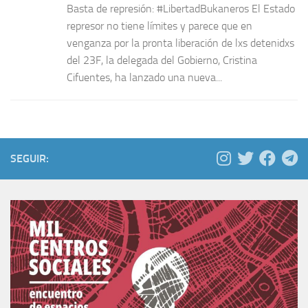
Basta de represión: #LibertadBukaneros El Estado
represor no tiene límites y parece que en
venganza por la pronta liberación de lxs detenidxs
del 23F, la delegada del Gobierno, Cristina
Cifuentes, ha lanzado una nueva...
SEGUIR: