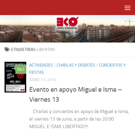
Saltar al contenido
ETIQUETADO:
LIBERTAD
ACTIVIDADES
/
CHARLAS Y DEBATES
/
CONCIERTOS Y
0
FIESTAS
JUNIO 11, 2014
Evento en apoyo Miguel e Isma –
Viernes 13
Charlas y conciertos en apoyo de Miguel e Isma,
el viernes 13 de junio, a partir de las 20:00
MIGUEL E ISMA LIBERTAD!!!!