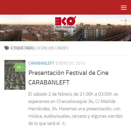
Saltar al contenido
ETIQUETADO:
LICENCIAS LIBRES
CARABANLEFT
ENERO 31, 2013
1
Presentación Festival de Cine
CARABANLEFT
El sábado 2 de febrero, de 21.00h a 03.00h os
esperamos en Checoslovaquia 34, C/ Matilde
Hernández, 34. Haremos una presentación, con
música, audiovisuales, cerveza y algunas viandas
de lo que será el II...