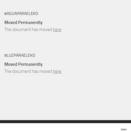
#AGUAPARAELEKO
Moved Permanently
The document has moved
here
.
#LUZPARAELEKO
Moved Permanently
The document has moved
here
.