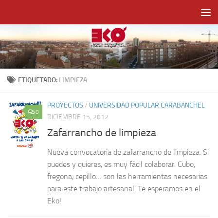
Saltar al contenido
ETIQUETADO:
LIMPIEZA
PROYECTOS
/
UNIVERSIDAD POPULAR CARABANCHEL
0
DICIEMBRE 15, 2012
Zafarrancho de limpieza
Nueva convocatoria de zafarrancho de limpieza. Si
puedes y quieres, es muy fácil colaborar. Cubo,
fregona, cepillo… son las herramientas necesarias
para este trabajo artesanal. Te esperamos en el
Eko!