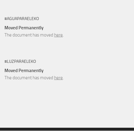
#AGUAPARAELEKO
Moved Permanently
The document has moved
here
.
#LUZPARAELEKO
Moved Permanently
The document has moved
here
.