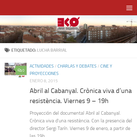
Saltar al contenido
ETIQUETADO:
LUCHA BARRIAL
ACTIVIDADES
/
CHARLAS Y DEBATES
/
CINE Y
0
PROYECCIONES
ENERO 8, 2015
Abril al Cabanyal. Crònica viva d’una
resistència. Viernes 9 – 19h
Proyección del documental Abril al Cabanyal.
Crònica viva d’una resistència. Con la presencia del
director Sergi Tarín. Viernes 9 de enero, a partir de
las 19h.