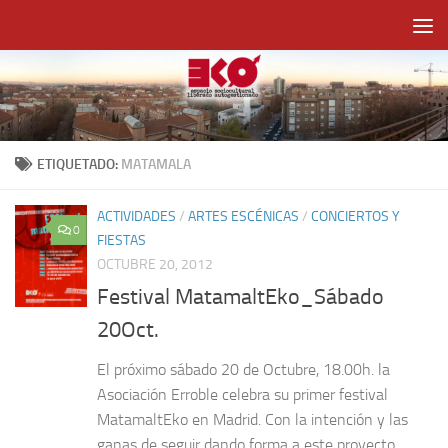
Saltar al contenido
ETIQUETADO:
MATAMALA
ACTIVIDADES
/
ARTES ESCÉNICAS
/
CONCIERTOS Y
0
FIESTAS
OCTUBRE 20, 2012
Festival MatamaltEko_Sábado
20Oct.
El próximo sábado 20 de Octubre, 18.00h. la
Asociación Erroble celebra su primer festival
MatamaltEko en Madrid. Con la intención y las
ganas de seguir dando forma a este proyecto