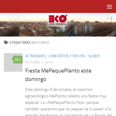
Saltar al contenido
ETIQUETADO:
MEPLANTO
ACTIVIDADES
/
CONCIERTOS Y FIESTAS
/
SLIDER
0
OCTUBRE 4, 2019
Fiesta MePequePlanto este
domingo
Este domingo 6 de octubre, el colectivo
agroecológico MePlanto celebra una fiesta muy
especial: La «MePequePlanto Fest» porque
también queremos que lxs peques se lo pasen a lo
grande! Tendremos el conciertazo de La Banda del