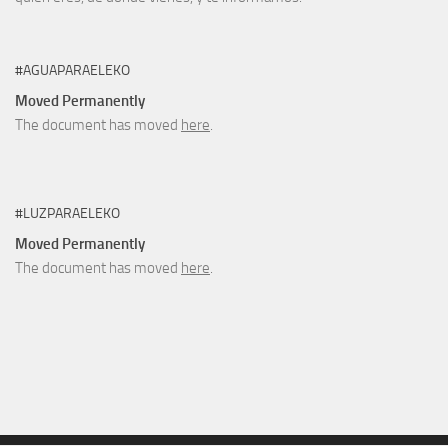
#AGUAPARAELEKO
Moved Permanently
The document has moved
here
.
#LUZPARAELEKO
Moved Permanently
The document has moved
here
.