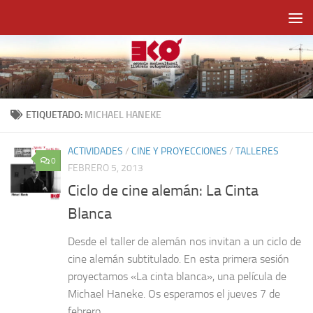
Saltar al contenido
ETIQUETADO:
MICHAEL HANEKE
ACTIVIDADES
/
CINE Y PROYECCIONES
/
TALLERES
0
FEBRERO 5, 2013
Ciclo de cine alemán: La Cinta
Blanca
Desde el taller de alemán nos invitan a un ciclo de
cine alemán subtitulado. En esta primera sesión
proyectamos «La cinta blanca», una película de
Michael Haneke. Os esperamos el jueves 7 de
febrero...