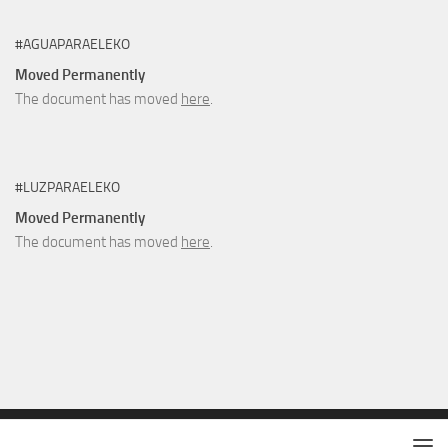
#AGUAPARAELEKO
Moved Permanently
The document has moved
here
.
#LUZPARAELEKO
Moved Permanently
The document has moved
here
.