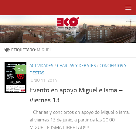
Saltar al contenido
ETIQUETADO:
MIGUEL
ACTIVIDADES
/
CHARLAS Y DEBATES
/
CONCIERTOS Y
0
FIESTAS
JUNIO 11, 2014
Evento en apoyo Miguel e Isma –
Viernes 13
Charlas y conciertos en apoyo de Miguel e Isma,
el viernes 13 de junio, a partir de las 20:00
MIGUEL E ISMA LIBERTAD!!!!