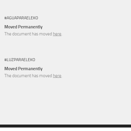
#AGUAPARAELEKO
Moved Permanently
The document has moved
here
.
#LUZPARAELEKO
Moved Permanently
The document has moved
here
.