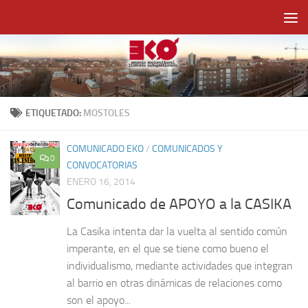
Saltar al contenido
ETIQUETADO:
MOSTOLES
COMUNICADO EKO
/
COMUNICADOS Y
0
CONVOCATORIAS
ENERO 16, 2014
Comunicado de APOYO a la CASIKA
La Casika intenta dar la vuelta al sentido común
imperante, en el que se tiene como bueno el
individualismo, mediante actividades que integran
al barrio en otras dinámicas de relaciones como
son el apoyo...