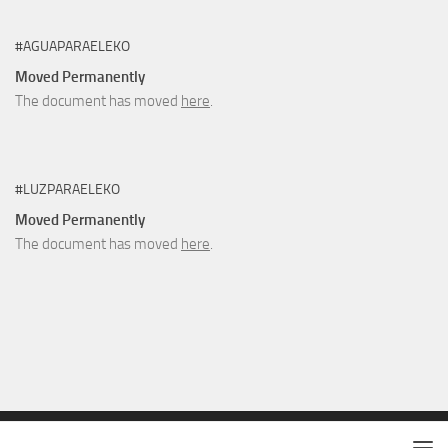
#AGUAPARAELEKO
Moved Permanently
The document has moved
here
.
#LUZPARAELEKO
Moved Permanently
The document has moved
here
.