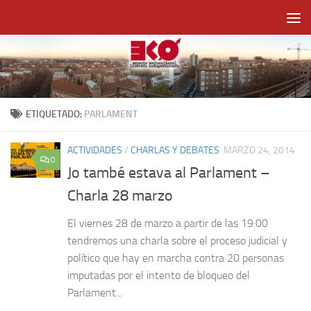
Saltar al contenido
ETIQUETADO:
PARLAMENT
ACTIVIDADES
/
CHARLAS Y DEBATES
MARZO 24, 2014
0
Jo també estava al Parlament –
Charla 28 marzo
El viernes 28 de marzo a partir de las 19:00
tendremos una charla sobre el proceso judicial y
político que hay en marcha contra 20 personas
imputadas por el intento de bloqueo del
Parlament...