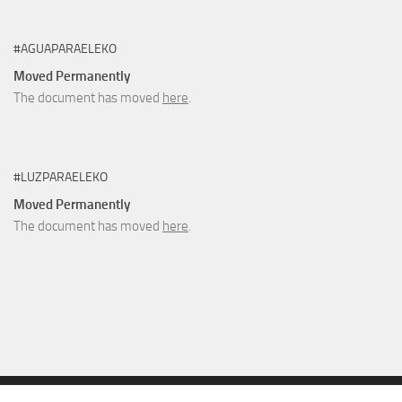
#AGUAPARAELEKO
Moved Permanently
The document has moved
here
.
#LUZPARAELEKO
Moved Permanently
The document has moved
here
.