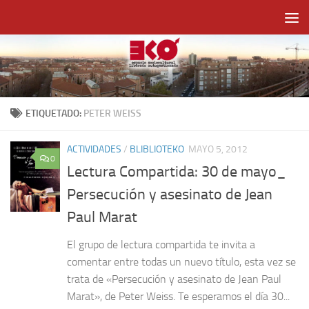
Saltar al contenido
ETIQUETADO:
PETER WEISS
ACTIVIDADES
/
BLIBLIOTEKO
MAYO 5, 2012
0
Lectura Compartida: 30 de mayo_
Persecución y asesinato de Jean
Paul Marat
El grupo de lectura compartida te invita a
comentar entre todas un nuevo título, esta vez se
trata de «Persecución y asesinato de Jean Paul
Marat», de Peter Weiss. Te esperamos el día 30...