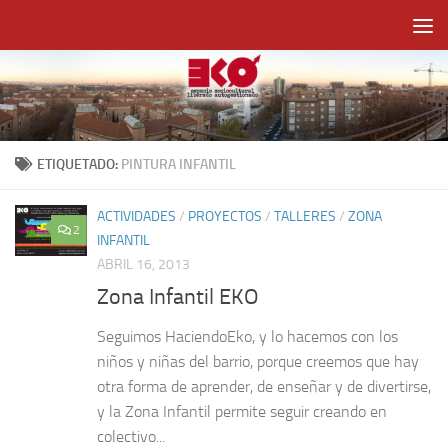
Saltar al contenido
ETIQUETADO:
PINTURA INFANTIL
ACTIVIDADES
/
PROYECTOS
/
TALLERES
/
ZONA
2
INFANTIL
ABRIL 16, 2013
Zona Infantil EKO
Seguimos HaciendoEko, y lo hacemos con los
niños y niñas del barrio, porque creemos que hay
otra forma de aprender, de enseñar y de divertirse,
y la Zona Infantil permite seguir creando en
colectivo...