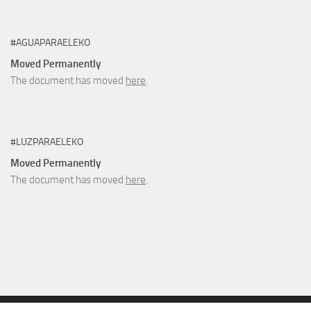
#AGUAPARAELEKO
Moved Permanently
The document has moved
here
.
#LUZPARAELEKO
Moved Permanently
The document has moved
here
.