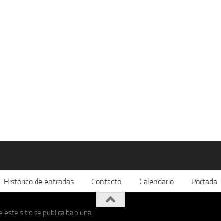
Histórico de entradas
Contacto
Calendario
Portada
 este sitio se publica bajo una