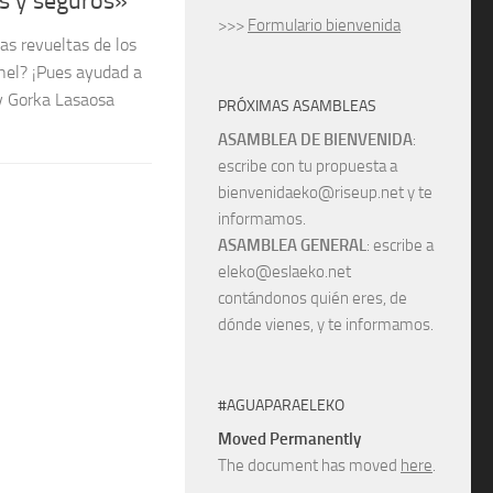
s y seguros»
>>>
Formulario bienvenida
as revueltas de los
hel? ¡Pues ayudad a
 y Gorka Lasaosa
PRÓXIMAS ASAMBLEAS
ASAMBLEA DE BIENVENIDA
:
escribe con tu propuesta a
bienvenidaeko@riseup.net y te
informamos.
ASAMBLEA GENERAL
: escribe a
eleko@eslaeko.net
contándonos quién eres, de
dónde vienes, y te informamos.
#AGUAPARAELEKO
Moved Permanently
The document has moved
here
.