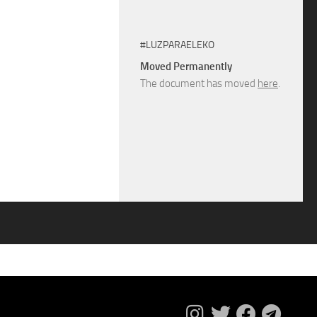
#LUZPARAELEKO
Moved Permanently
The document has moved
here
.