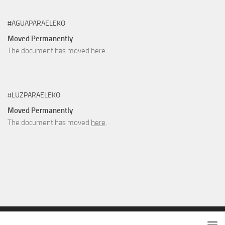
#AGUAPARAELEKO
Moved Permanently
The document has moved
here
.
#LUZPARAELEKO
Moved Permanently
The document has moved
here
.