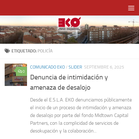
Saltar al contenido
ETIQUETADO:
POLICÍA
COMUNICADO EKO
/
SLIDER
SEPTIEMBRE 6, 2025
0
Denuncia de intimidación y
amenaza de desalojo
Desde el E.S.L.A. EKO denunciamos públicamente
el inicio de un proceso de intimidación y amenaza
de desalojo por parte del fondo Midtown Capital
Partners, con la complicidad de servicios de
desokupación y la colaboración...