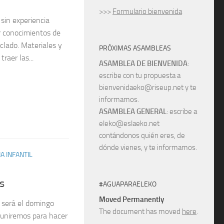
>>>
Formulario bienvenida
sin experiencia
r conocimientos de
iclado. Materiales y
PRÓXIMAS ASAMBLEAS
raer las...
ASAMBLEA DE BIENVENIDA
:
escribe con tu propuesta a
bienvenidaeko@riseup.net y te
informamos.
ASAMBLEA GENERAL
: escribe a
eleko@eslaeko.net
contándonos quién eres, de
dónde vienes, y te informamos.
A INFANTIL
s
#AGUAPARAELEKO
Moved Permanently
s será el domingo
The document has moved
here
.
reuniremos para hacer