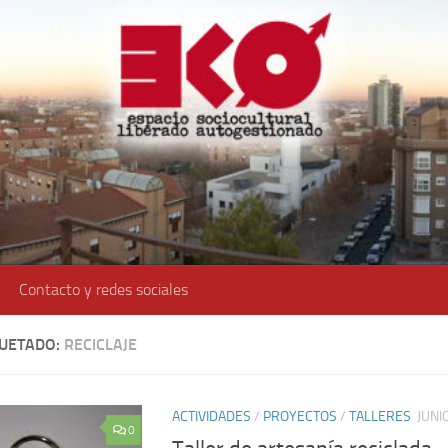
Contacto y redes sociales
QUETADO:
RECICLAJE
ACTIVIDADES
/
PROYECTOS
/
TALLERES
JUNI
0