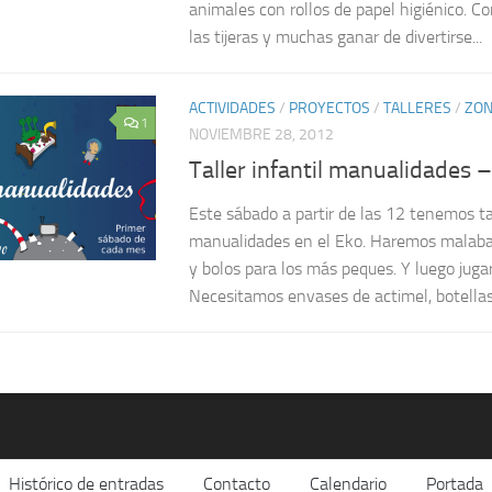
animales con rollos de papel higiénico. C
las tijeras y muchas ganar de divertirse...
ACTIVIDADES
/
PROYECTOS
/
TALLERES
/
ZON
1
NOVIEMBRE 28, 2012
Taller infantil manualidades –
Este sábado a partir de las 12 tenemos ta
manualidades en el Eko. Haremos malabare
y bolos para los más peques. Y luego juga
Necesitamos envases de actimel, botellas
Histórico de entradas
Contacto
Calendario
Portada