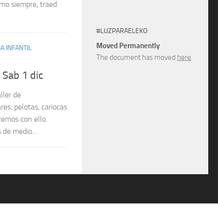
omo siempre, traed
#LUZPARAELEKO
Moved Permanently
A INFANTIL
The document has moved
here
.
 Sab 1 dic
ller de
s: pelotas, cariocas
remos con ello.
 de medio...