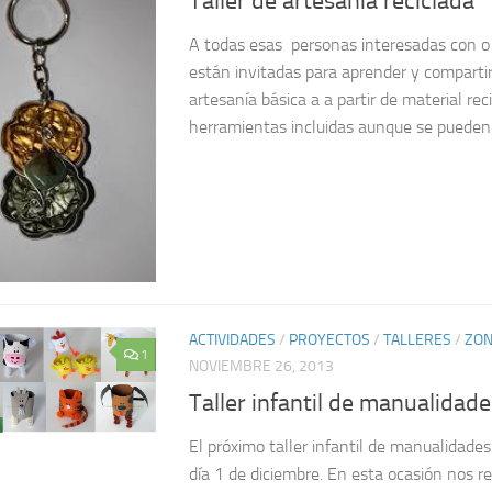
Taller de artesanía reciclada
A todas esas personas interesadas con o 
están invitadas para aprender y comparti
artesanía básica a a partir de material rec
herramientas incluidas aunque se pueden t
ACTIVIDADES
/
PROYECTOS
/
TALLERES
/
ZON
1
NOVIEMBRE 26, 2013
Taller infantil de manualidade
El próximo taller infantil de manualidade
día 1 de diciembre. En esta ocasión nos 