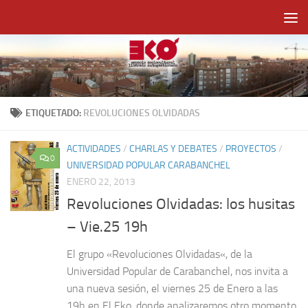
Saltar al contenido
ETIQUETADO:
REVOLUCIONES OLVIDADAS
ACTIVIDADES
/
CHARLAS Y DEBATES
/
PROYECTOS
/
0
UNIVERSIDAD POPULAR CARABANCHEL
ENERO 22, 2013
Revoluciones Olvidadas: los husitas
– Vie.25 19h
El grupo «Revoluciones Olvidadas«, de la
Universidad Popular de Carabanchel, nos invita a
una nueva sesión, el viernes 25 de Enero a las
19h en El Eko, donde analizaremos otro momento