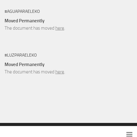
#AGUAPARAELEKO
Moved Permanently
The document has moved
here
.
#LUZPARAELEKO
Moved Permanently
The document has moved
here
.