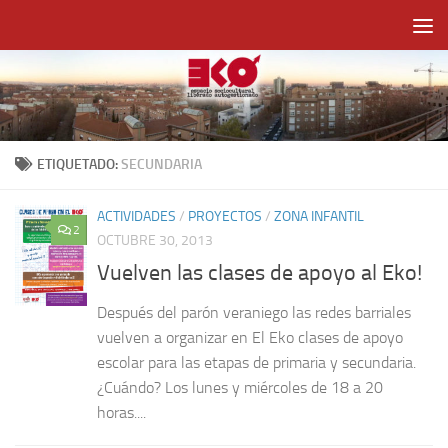
Saltar al contenido
ETIQUETADO:
SECUNDARIA
ACTIVIDADES
/
PROYECTOS
/
ZONA INFANTIL
2
OCTUBRE 30, 2013
Vuelven las clases de apoyo al Eko!
Después del parón veraniego las redes barriales
vuelven a organizar en El Eko clases de apoyo
escolar para las etapas de primaria y secundaria.
¿Cuándo? Los lunes y miércoles de 18 a 20
horas....