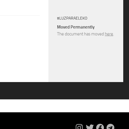
#LUZPARAELEKO
Moved Permanently
The document has moved
here
.