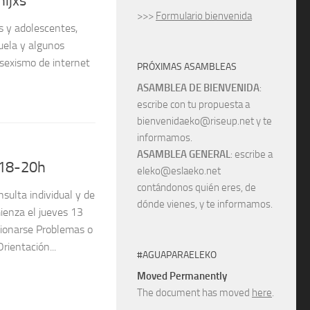
hijxs
>>>
Formulario bienvenida
s y adolescentes,
cuela y algunos
 sexismo de internet
PRÓXIMAS ASAMBLEAS
ASAMBLEA DE BIENVENIDA
:
escribe con tu propuesta a
bienvenidaeko@riseup.net y te
informamos.
ASAMBLEA GENERAL
: escribe a
 18-20h
eleko@eslaeko.net
contándonos quién eres, de
sulta individual y de
dónde vienes, y te informamos.
ienza el jueves 13
cionarse Problemas o
rientación...
#AGUAPARAELEKO
Moved Permanently
The document has moved
here
.