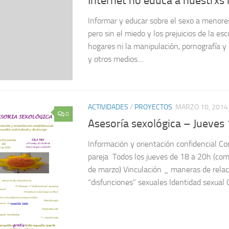
Internet no educa a nuestrxs 
Informar y educar sobre el sexo a menore
pero sin el miedo y los prejuicios de la es
hogares ni la manipulación, pornografía y
y otros medios....
ACTIVIDADES
/
PROYECTOS
MARZO 10, 2014
0
Asesoría sexológica – Jueves
Información y orientación confidencial Con
pareja Todos los jueves de 18 a 20h (com
de marzo) Vinculación _ maneras de rela
“disfunciones” sexuales Identidad sexual O