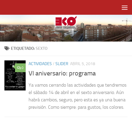
Saltar al contenido
ETIQUETADO:
SEXTO
ACTIVIDADES
/
SLIDER
ABRIL 5, 2018
0
VI aniversario: programa
Ya vamos cerrando las actividades que tendremos
el sábado 14 de abril en el sexto aniversario. Aún
habrá cambios, seguro, pero esta es ya una buena
previsión. Como siempre: para gustos, los colores.