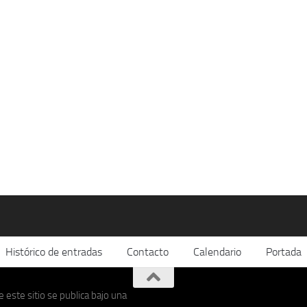
Histórico de entradas
Contacto
Calendario
Portada
 este sitio se publica bajo una