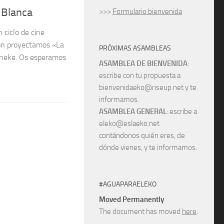
a Blanca
>>>
Formulario bienvenida
 ciclo de cine
ión proyectamos «La
PRÓXIMAS ASAMBLEAS
Haneke. Os esperamos
ASAMBLEA DE BIENVENIDA
:
escribe con tu propuesta a
bienvenidaeko@riseup.net y te
informamos.
ASAMBLEA GENERAL
: escribe a
eleko@eslaeko.net
contándonos quién eres, de
dónde vienes, y te informamos.
#AGUAPARAELEKO
Moved Permanently
The document has moved
here
.