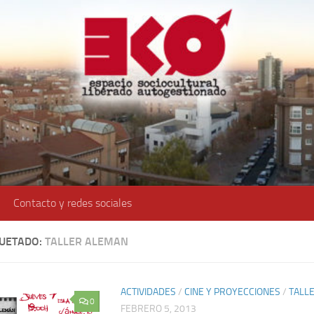
Contacto y redes sociales
QUETADO:
TALLER ALEMAN
ACTIVIDADES
/
CINE Y PROYECCIONES
/
TALL
0
FEBRERO 5, 2013