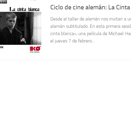
Ciclo de cine alemán: La Cint
Desde el taller de alemán nos invitan a un
alemán subtitulado. En esta primera ses
cinta blanca», una película de Michael 
el jueves 7 de febrero...