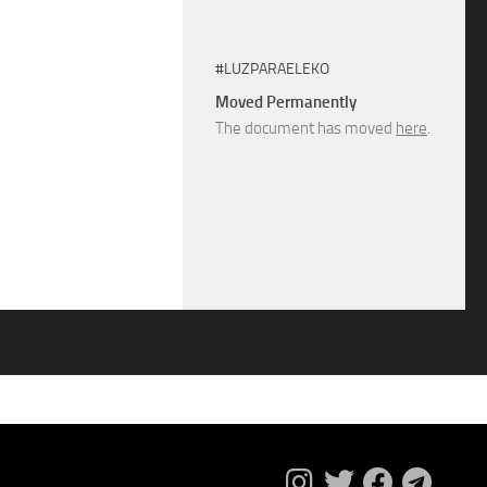
#LUZPARAELEKO
Moved Permanently
The document has moved
here
.