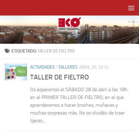
Saltar al contenido
ETIQUETADO:
TALLER DE FIELTRO
ACTIVIDADES
/
TALLERES
ABRIL 25, 2012
3
TALLER DE FIELTRO
Os esperamos el SÁBADO 28 de abril a las 18h.
en el PRIMER TALLER DE FIELTRO, en el que
aprenderemos a hacer broches, muñecas y
muchas sorpresas más. No os olvidéis de traer
tijeras...