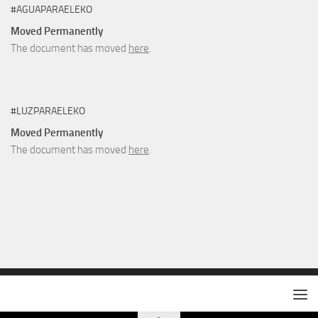
#AGUAPARAELEKO
Moved Permanently
The document has moved
here
.
#LUZPARAELEKO
Moved Permanently
The document has moved
here
.